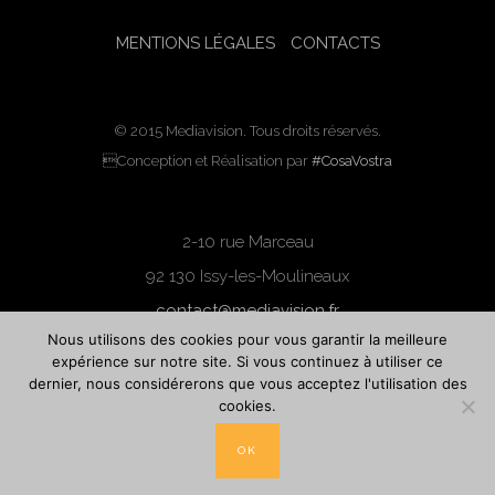
MENTIONS LÉGALES
CONTACTS
© 2015 Mediavision. Tous droits réservés.
Conception et Réalisation par
#CosaVostra
2-10 rue Marceau
92 130 Issy-les-Moulineaux
contact@mediavision.fr
Nous utilisons des cookies pour vous garantir la meilleure
expérience sur notre site. Si vous continuez à utiliser ce
dernier, nous considérerons que vous acceptez l'utilisation des
cookies.
OK