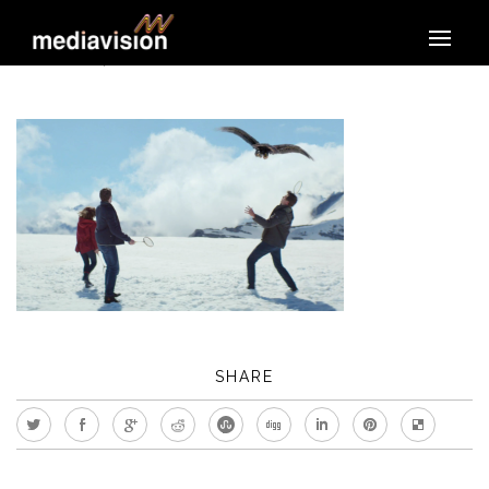
MAR. 8, 2017
/
0
COMMENTS
/
CATHY FLEURY
SHARE