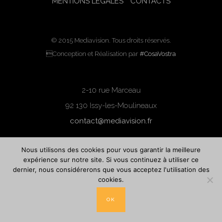
MENTIONS LÉGALES
CONTACTS
© 2015 Mediavision. Tous droits réservés.
Conception et Réalisation par
#CosaVostra
2-10 rue Marceau
92 130 Issy-les-Moulineaux
contact@mediavision.fr
Nous utilisons des cookies pour vous garantir la meilleure
expérience sur notre site. Si vous continuez à utiliser ce
dernier, nous considérerons que vous acceptez l'utilisation des
cookies.
OK